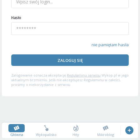
Hasło
nie pamiętam hasła
ZALOGUJ SIĘ
Zalogowanie oznacza akceptację
Regulaminu serwisu
Wykop.pl w jego
aktualnym brzmieniu. Jeśli nie akceptujesz Regulaminu w całości,
prosimy o niekorzystanie z serwisu.
Główna
Wykopalisko
Hity
Mikroblog