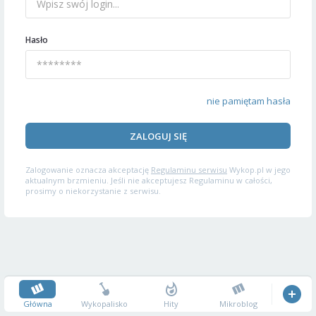
Hasło
nie pamiętam hasła
ZALOGUJ SIĘ
Zalogowanie oznacza akceptację
Regulaminu serwisu
Wykop.pl w jego
aktualnym brzmieniu. Jeśli nie akceptujesz Regulaminu w całości,
prosimy o niekorzystanie z serwisu.
Główna
Wykopalisko
Hity
Mikroblog