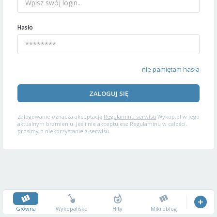
Hasło
nie pamiętam hasła
ZALOGUJ SIĘ
Zalogowanie oznacza akceptację
Regulaminu serwisu
Wykop.pl w jego
aktualnym brzmieniu. Jeśli nie akceptujesz Regulaminu w całości,
prosimy o niekorzystanie z serwisu.
Główna
Wykopalisko
Hity
Mikroblog