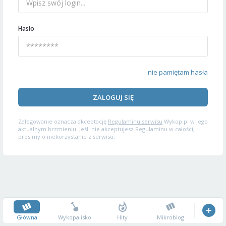
Hasło
nie pamiętam hasła
ZALOGUJ SIĘ
Zalogowanie oznacza akceptację
Regulaminu serwisu
Wykop.pl w jego
aktualnym brzmieniu. Jeśli nie akceptujesz Regulaminu w całości,
prosimy o niekorzystanie z serwisu.
Główna
Wykopalisko
Hity
Mikroblog