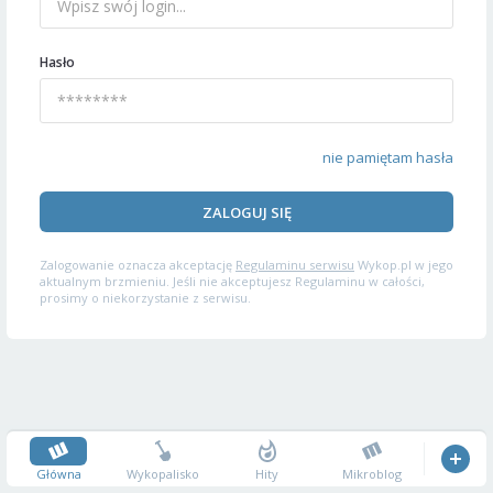
Hasło
nie pamiętam hasła
ZALOGUJ SIĘ
Zalogowanie oznacza akceptację
Regulaminu serwisu
Wykop.pl w jego
aktualnym brzmieniu. Jeśli nie akceptujesz Regulaminu w całości,
prosimy o niekorzystanie z serwisu.
Główna
Wykopalisko
Hity
Mikroblog