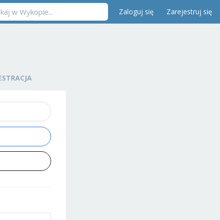
Zaloguj się
Zarejestruj się
ESTRACJA