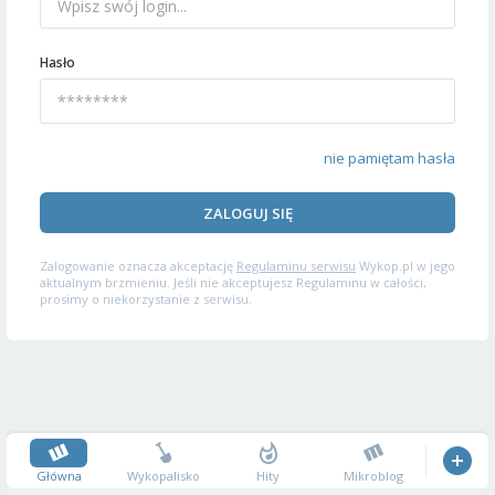
Hasło
nie pamiętam hasła
ZALOGUJ SIĘ
Zalogowanie oznacza akceptację
Regulaminu serwisu
Wykop.pl w jego
aktualnym brzmieniu. Jeśli nie akceptujesz Regulaminu w całości,
prosimy o niekorzystanie z serwisu.
Główna
Wykopalisko
Hity
Mikroblog