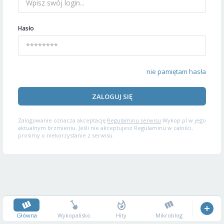
Hasło
nie pamiętam hasła
ZALOGUJ SIĘ
Zalogowanie oznacza akceptację
Regulaminu serwisu
Wykop.pl w jego
aktualnym brzmieniu. Jeśli nie akceptujesz Regulaminu w całości,
prosimy o niekorzystanie z serwisu.
Główna
Wykopalisko
Hity
Mikroblog