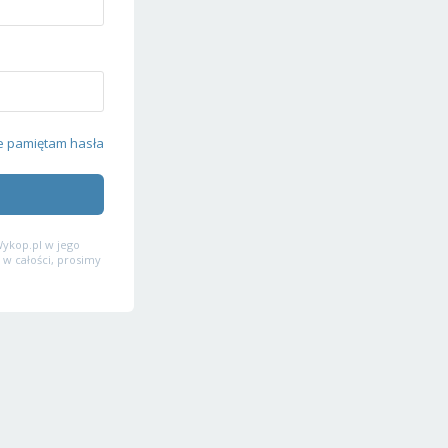
e pamiętam hasła
ykop.pl w jego
 w całości, prosimy