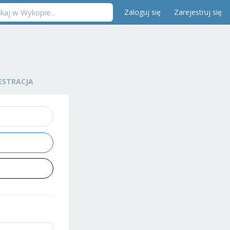
Zaloguj się
Zarejestruj się
ESTRACJA