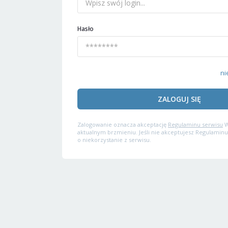
Hasło
ni
ZALOGUJ SIĘ
Zalogowanie oznacza akceptację
Regulaminu serwisu
W
aktualnym brzmieniu. Jeśli nie akceptujesz Regulaminu
o niekorzystanie z serwisu.