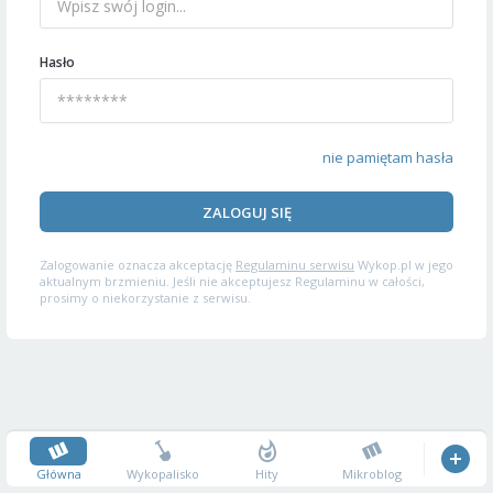
Hasło
nie pamiętam hasła
ZALOGUJ SIĘ
Zalogowanie oznacza akceptację
Regulaminu serwisu
Wykop.pl w jego
aktualnym brzmieniu. Jeśli nie akceptujesz Regulaminu w całości,
prosimy o niekorzystanie z serwisu.
Główna
Wykopalisko
Hity
Mikroblog