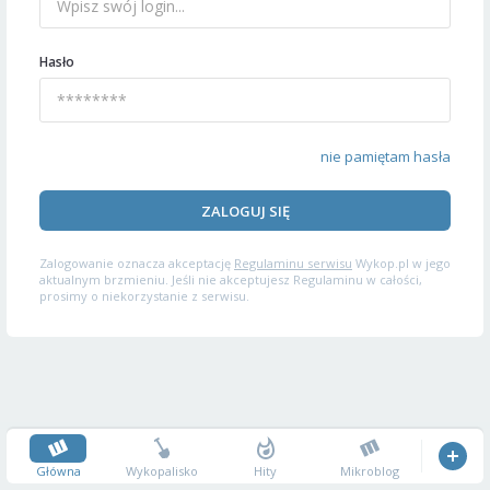
Hasło
nie pamiętam hasła
ZALOGUJ SIĘ
Zalogowanie oznacza akceptację
Regulaminu serwisu
Wykop.pl w jego
aktualnym brzmieniu. Jeśli nie akceptujesz Regulaminu w całości,
prosimy o niekorzystanie z serwisu.
Główna
Wykopalisko
Hity
Mikroblog