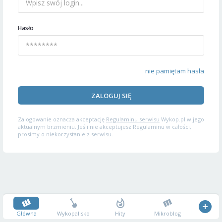
Hasło
nie pamiętam hasła
ZALOGUJ SIĘ
Zalogowanie oznacza akceptację
Regulaminu serwisu
Wykop.pl w jego
aktualnym brzmieniu. Jeśli nie akceptujesz Regulaminu w całości,
prosimy o niekorzystanie z serwisu.
Główna
Wykopalisko
Hity
Mikroblog