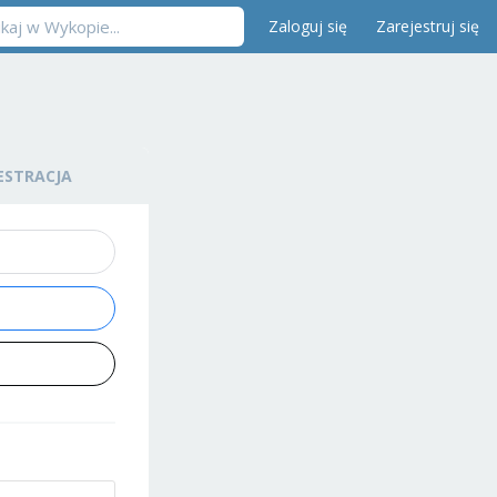
Zaloguj się
Zarejestruj się
ESTRACJA