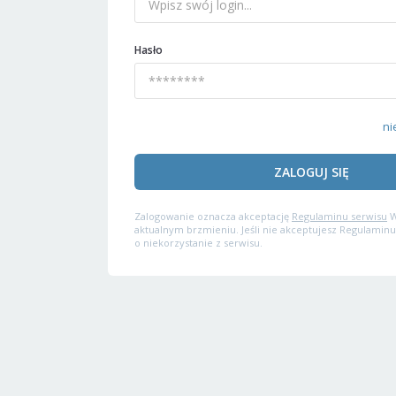
Hasło
ni
ZALOGUJ SIĘ
Zalogowanie oznacza akceptację
Regulaminu serwisu
W
aktualnym brzmieniu. Jeśli nie akceptujesz Regulaminu
o niekorzystanie z serwisu.