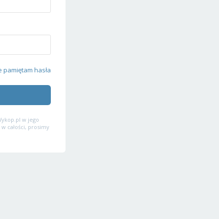
e pamiętam hasła
ykop.pl w jego
 w całości, prosimy