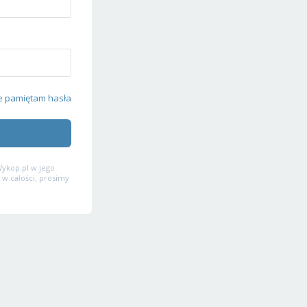
e pamiętam hasła
ykop.pl w jego
 w całości, prosimy