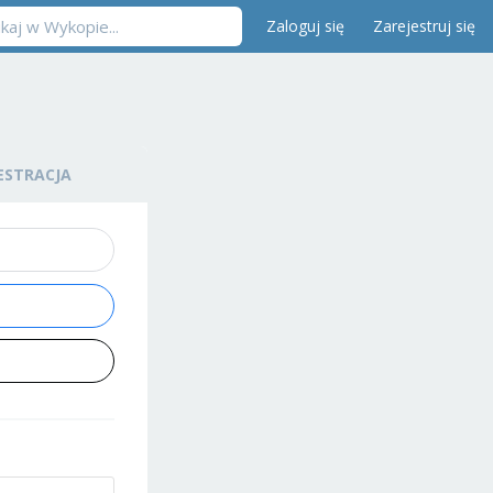
Zaloguj się
Zarejestruj się
ESTRACJA