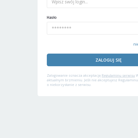
Hasło
ni
ZALOGUJ SIĘ
Zalogowanie oznacza akceptację
Regulaminu serwisu
W
aktualnym brzmieniu. Jeśli nie akceptujesz Regulaminu
o niekorzystanie z serwisu.