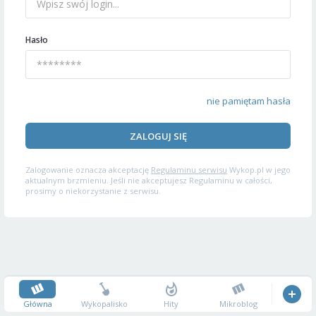
Hasło
nie pamiętam hasła
ZALOGUJ SIĘ
Zalogowanie oznacza akceptację
Regulaminu serwisu
Wykop.pl w jego
aktualnym brzmieniu. Jeśli nie akceptujesz Regulaminu w całości,
prosimy o niekorzystanie z serwisu.
Główna
Wykopalisko
Hity
Mikroblog