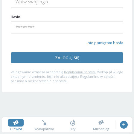
Hasło
nie pamiętam hasła
ZALOGUJ SIĘ
Zalogowanie oznacza akceptację
Regulaminu serwisu
Wykop.pl w jego
aktualnym brzmieniu. Jeśli nie akceptujesz Regulaminu w całości,
prosimy o niekorzystanie z serwisu.
Główna
Wykopalisko
Hity
Mikroblog