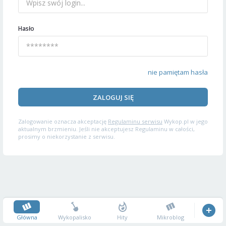
Hasło
nie pamiętam hasła
ZALOGUJ SIĘ
Zalogowanie oznacza akceptację
Regulaminu serwisu
Wykop.pl w jego
aktualnym brzmieniu. Jeśli nie akceptujesz Regulaminu w całości,
prosimy o niekorzystanie z serwisu.
Główna
Wykopalisko
Hity
Mikroblog