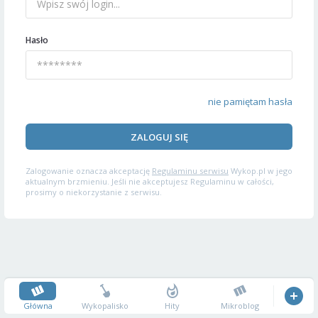
Hasło
nie pamiętam hasła
ZALOGUJ SIĘ
Zalogowanie oznacza akceptację
Regulaminu serwisu
Wykop.pl w jego
aktualnym brzmieniu. Jeśli nie akceptujesz Regulaminu w całości,
prosimy o niekorzystanie z serwisu.
Główna
Wykopalisko
Hity
Mikroblog