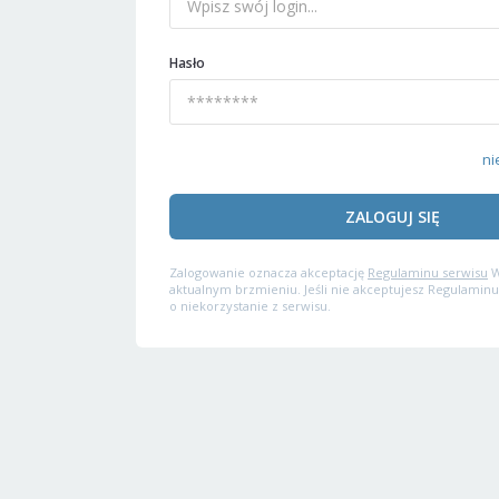
Hasło
ni
ZALOGUJ SIĘ
Zalogowanie oznacza akceptację
Regulaminu serwisu
W
aktualnym brzmieniu. Jeśli nie akceptujesz Regulaminu
o niekorzystanie z serwisu.