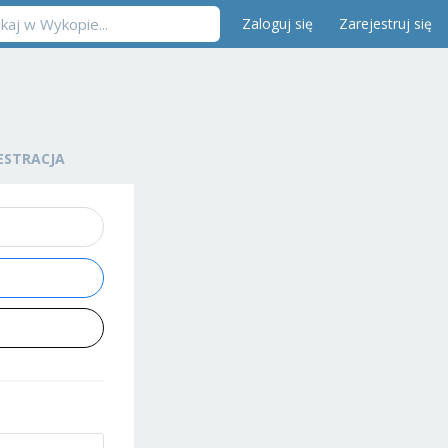
Zaloguj się
Zarejestruj się
ESTRACJA