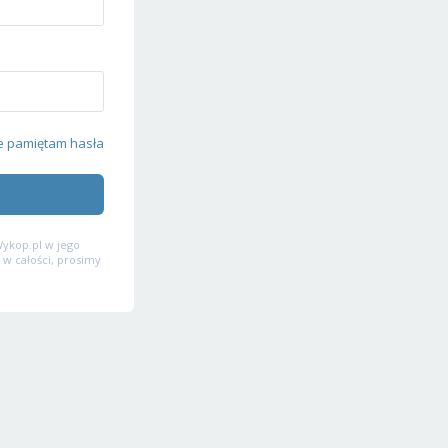
e pamiętam hasła
ykop.pl w jego
 w całości, prosimy