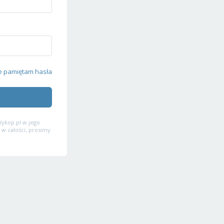
e pamiętam hasła
ykop.pl w jego
 w całości, prosimy