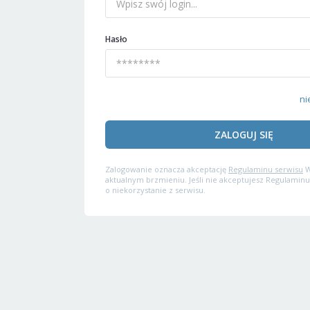
Hasło
ni
ZALOGUJ SIĘ
Zalogowanie oznacza akceptację
Regulaminu serwisu
W
aktualnym brzmieniu. Jeśli nie akceptujesz Regulaminu
o niekorzystanie z serwisu.