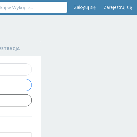
Zaloguj się
Zarejestruj się
ESTRACJA