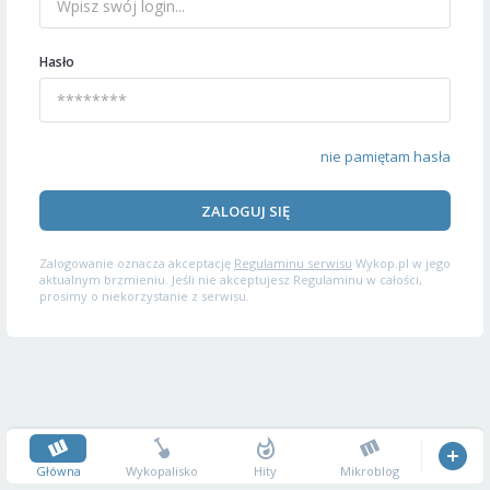
Hasło
nie pamiętam hasła
ZALOGUJ SIĘ
Zalogowanie oznacza akceptację
Regulaminu serwisu
Wykop.pl w jego
aktualnym brzmieniu. Jeśli nie akceptujesz Regulaminu w całości,
prosimy o niekorzystanie z serwisu.
Główna
Wykopalisko
Hity
Mikroblog