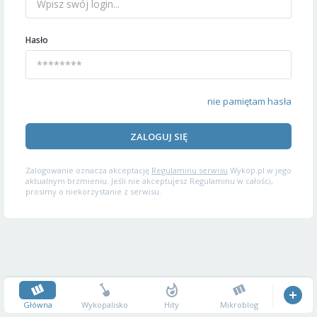
Hasło
nie pamiętam hasła
ZALOGUJ SIĘ
Zalogowanie oznacza akceptację
Regulaminu serwisu
Wykop.pl w jego
aktualnym brzmieniu. Jeśli nie akceptujesz Regulaminu w całości,
prosimy o niekorzystanie z serwisu.
Główna
Wykopalisko
Hity
Mikroblog