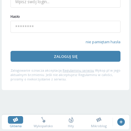
Hasło
nie pamiętam hasła
ZALOGUJ SIĘ
Zalogowanie oznacza akceptację
Regulaminu serwisu
Wykop.pl w jego
aktualnym brzmieniu. Jeśli nie akceptujesz Regulaminu w całości,
prosimy o niekorzystanie z serwisu.
Główna
Wykopalisko
Hity
Mikroblog