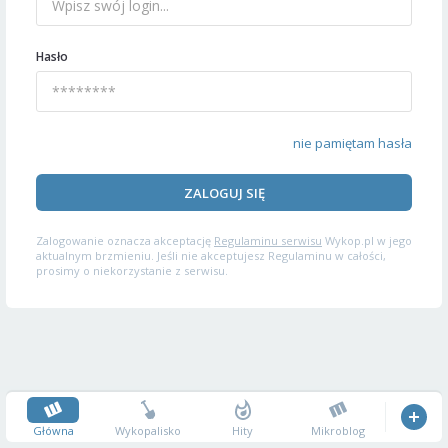
Hasło
nie pamiętam hasła
ZALOGUJ SIĘ
Zalogowanie oznacza akceptację
Regulaminu serwisu
Wykop.pl w jego
aktualnym brzmieniu. Jeśli nie akceptujesz Regulaminu w całości,
prosimy o niekorzystanie z serwisu.
Główna
Wykopalisko
Hity
Mikroblog