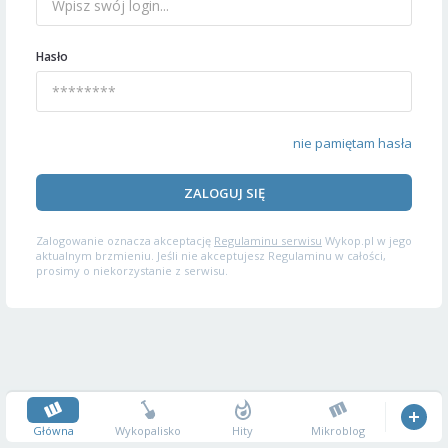
Hasło
nie pamiętam hasła
ZALOGUJ SIĘ
Zalogowanie oznacza akceptację
Regulaminu serwisu
Wykop.pl w jego
aktualnym brzmieniu. Jeśli nie akceptujesz Regulaminu w całości,
prosimy o niekorzystanie z serwisu.
Główna
Wykopalisko
Hity
Mikroblog