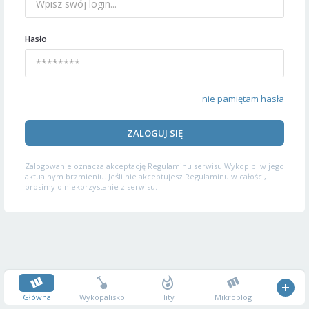
Hasło
nie pamiętam hasła
ZALOGUJ SIĘ
Zalogowanie oznacza akceptację
Regulaminu serwisu
Wykop.pl w jego
aktualnym brzmieniu. Jeśli nie akceptujesz Regulaminu w całości,
prosimy o niekorzystanie z serwisu.
Główna
Wykopalisko
Hity
Mikroblog