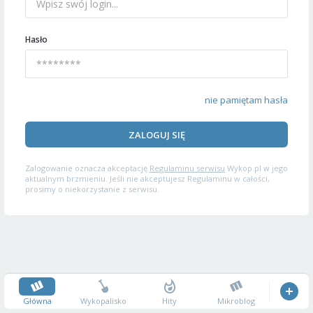
Hasło
nie pamiętam hasła
ZALOGUJ SIĘ
Zalogowanie oznacza akceptację
Regulaminu serwisu
Wykop.pl w jego
aktualnym brzmieniu. Jeśli nie akceptujesz Regulaminu w całości,
prosimy o niekorzystanie z serwisu.
Główna
Wykopalisko
Hity
Mikroblog