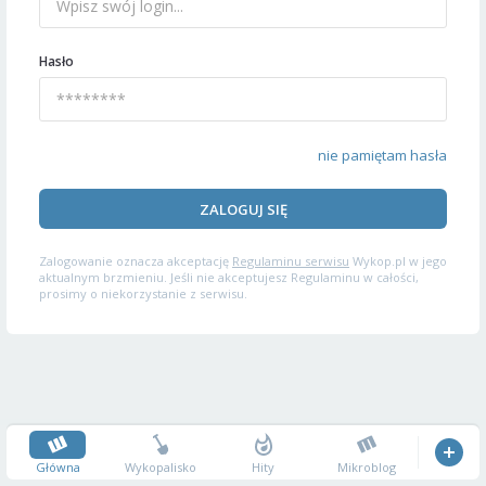
Hasło
nie pamiętam hasła
ZALOGUJ SIĘ
Zalogowanie oznacza akceptację
Regulaminu serwisu
Wykop.pl w jego
aktualnym brzmieniu. Jeśli nie akceptujesz Regulaminu w całości,
prosimy o niekorzystanie z serwisu.
Główna
Wykopalisko
Hity
Mikroblog