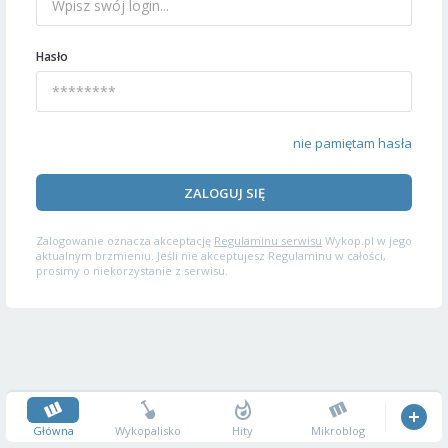
Hasło
nie pamiętam hasła
ZALOGUJ SIĘ
Zalogowanie oznacza akceptację
Regulaminu serwisu
Wykop.pl w jego
aktualnym brzmieniu. Jeśli nie akceptujesz Regulaminu w całości,
prosimy o niekorzystanie z serwisu.
Główna
Wykopalisko
Hity
Mikroblog