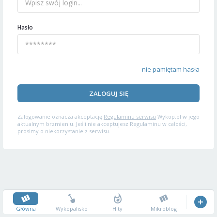
Hasło
nie pamiętam hasła
ZALOGUJ SIĘ
Zalogowanie oznacza akceptację
Regulaminu serwisu
Wykop.pl w jego
aktualnym brzmieniu. Jeśli nie akceptujesz Regulaminu w całości,
prosimy o niekorzystanie z serwisu.
Główna
Wykopalisko
Hity
Mikroblog