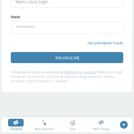
Hasło
nie pamiętam hasła
ZALOGUJ SIĘ
Zalogowanie oznacza akceptację
Regulaminu serwisu
Wykop.pl w jego
aktualnym brzmieniu. Jeśli nie akceptujesz Regulaminu w całości,
prosimy o niekorzystanie z serwisu.
Główna
Wykopalisko
Hity
Mikroblog