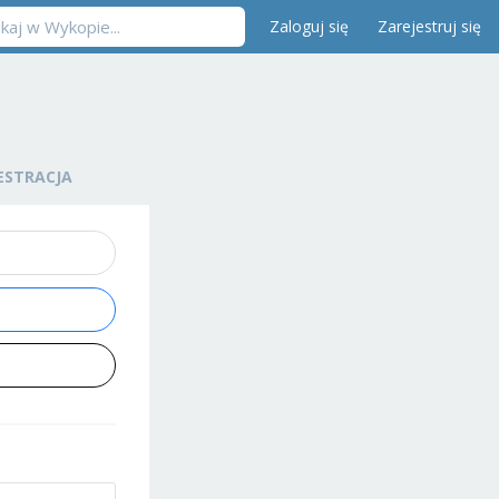
Zaloguj się
Zarejestruj się
ESTRACJA