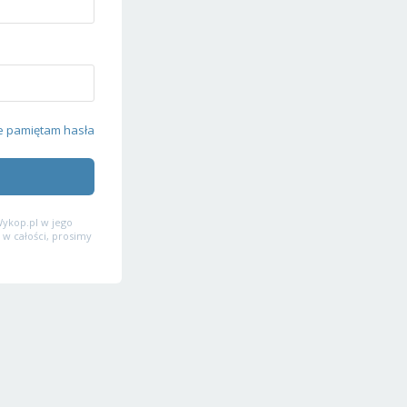
e pamiętam hasła
ykop.pl w jego
 w całości, prosimy