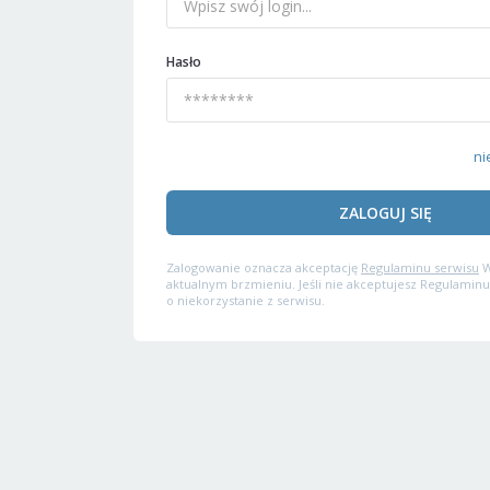
Hasło
ni
ZALOGUJ SIĘ
Zalogowanie oznacza akceptację
Regulaminu serwisu
W
aktualnym brzmieniu. Jeśli nie akceptujesz Regulaminu
o niekorzystanie z serwisu.