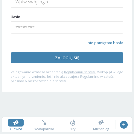
Hasło
nie pamiętam hasła
ZALOGUJ SIĘ
Zalogowanie oznacza akceptację
Regulaminu serwisu
Wykop.pl w jego
aktualnym brzmieniu. Jeśli nie akceptujesz Regulaminu w całości,
prosimy o niekorzystanie z serwisu.
Główna
Wykopalisko
Hity
Mikroblog