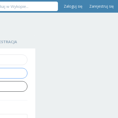
Zaloguj się
Zarejestruj się
ESTRACJA