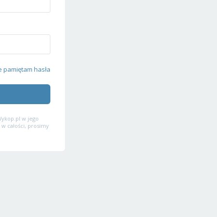
e pamiętam hasła
ykop.pl w jego
 w całości, prosimy