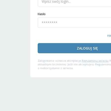
Hasło
ni
ZALOGUJ SIĘ
Zalogowanie oznacza akceptację
Regulaminu serwisu
W
aktualnym brzmieniu. Jeśli nie akceptujesz Regulaminu
o niekorzystanie z serwisu.