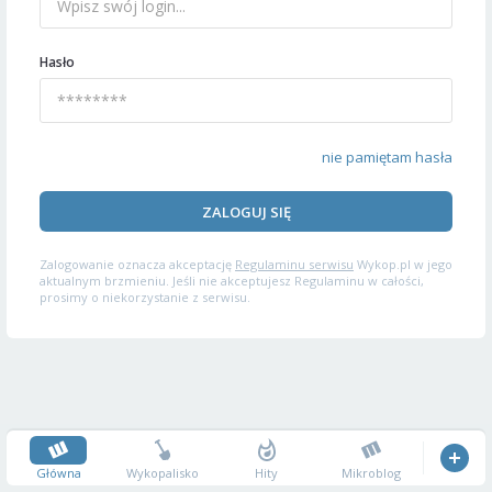
Hasło
nie pamiętam hasła
ZALOGUJ SIĘ
Zalogowanie oznacza akceptację
Regulaminu serwisu
Wykop.pl w jego
aktualnym brzmieniu. Jeśli nie akceptujesz Regulaminu w całości,
prosimy o niekorzystanie z serwisu.
Główna
Wykopalisko
Hity
Mikroblog