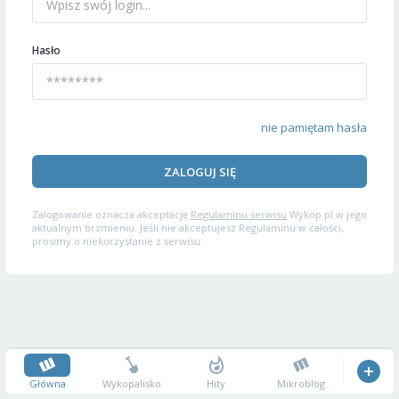
Hasło
nie pamiętam hasła
ZALOGUJ SIĘ
Zalogowanie oznacza akceptację
Regulaminu serwisu
Wykop.pl w jego
aktualnym brzmieniu. Jeśli nie akceptujesz Regulaminu w całości,
prosimy o niekorzystanie z serwisu.
Główna
Wykopalisko
Hity
Mikroblog