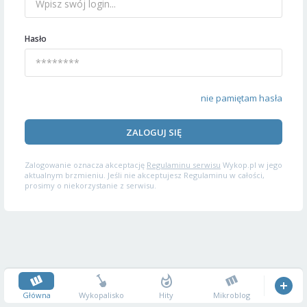
Hasło
nie pamiętam hasła
ZALOGUJ SIĘ
Zalogowanie oznacza akceptację
Regulaminu serwisu
Wykop.pl w jego
aktualnym brzmieniu. Jeśli nie akceptujesz Regulaminu w całości,
prosimy o niekorzystanie z serwisu.
Główna
Wykopalisko
Hity
Mikroblog