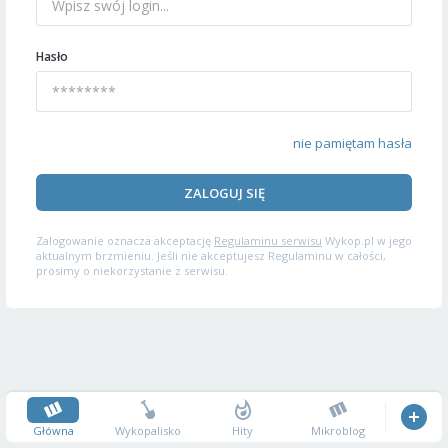
Hasło
nie pamiętam hasła
ZALOGUJ SIĘ
Zalogowanie oznacza akceptację
Regulaminu serwisu
Wykop.pl w jego
aktualnym brzmieniu. Jeśli nie akceptujesz Regulaminu w całości,
prosimy o niekorzystanie z serwisu.
Główna
Wykopalisko
Hity
Mikroblog