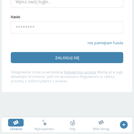
Hasło
nie pamiętam hasła
ZALOGUJ SIĘ
Zalogowanie oznacza akceptację
Regulaminu serwisu
Wykop.pl w jego
aktualnym brzmieniu. Jeśli nie akceptujesz Regulaminu w całości,
prosimy o niekorzystanie z serwisu.
Główna
Wykopalisko
Hity
Mikroblog