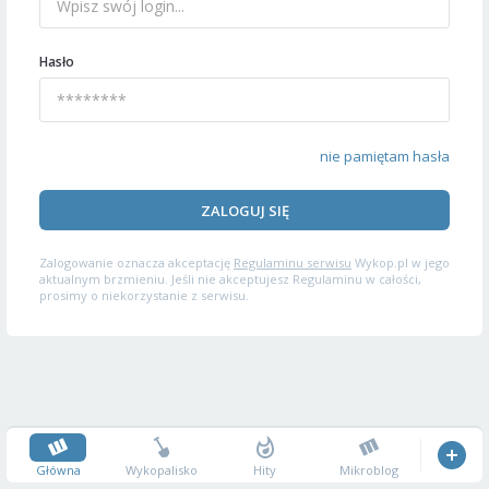
Hasło
nie pamiętam hasła
ZALOGUJ SIĘ
Zalogowanie oznacza akceptację
Regulaminu serwisu
Wykop.pl w jego
aktualnym brzmieniu. Jeśli nie akceptujesz Regulaminu w całości,
prosimy o niekorzystanie z serwisu.
Główna
Wykopalisko
Hity
Mikroblog