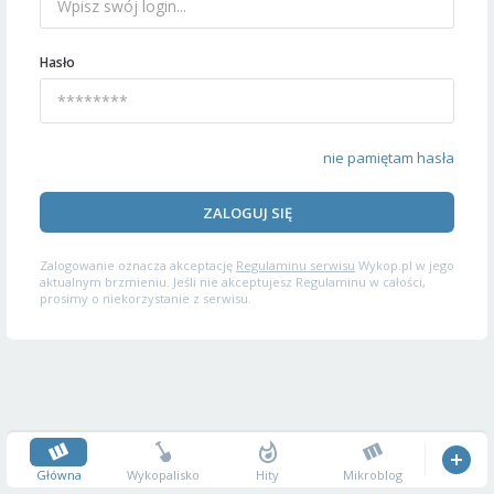
Hasło
nie pamiętam hasła
ZALOGUJ SIĘ
Zalogowanie oznacza akceptację
Regulaminu serwisu
Wykop.pl w jego
aktualnym brzmieniu. Jeśli nie akceptujesz Regulaminu w całości,
prosimy o niekorzystanie z serwisu.
Główna
Wykopalisko
Hity
Mikroblog