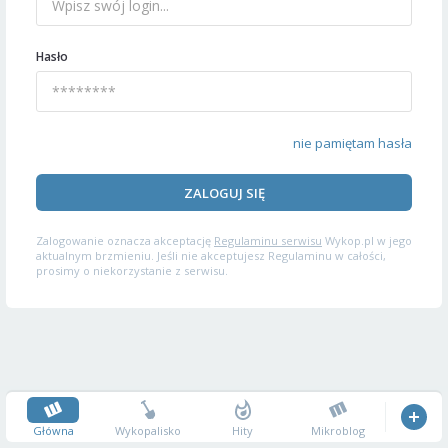
Hasło
nie pamiętam hasła
ZALOGUJ SIĘ
Zalogowanie oznacza akceptację
Regulaminu serwisu
Wykop.pl w jego
aktualnym brzmieniu. Jeśli nie akceptujesz Regulaminu w całości,
prosimy o niekorzystanie z serwisu.
Główna
Wykopalisko
Hity
Mikroblog