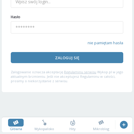
Hasło
nie pamiętam hasła
ZALOGUJ SIĘ
Zalogowanie oznacza akceptację
Regulaminu serwisu
Wykop.pl w jego
aktualnym brzmieniu. Jeśli nie akceptujesz Regulaminu w całości,
prosimy o niekorzystanie z serwisu.
Główna
Wykopalisko
Hity
Mikroblog