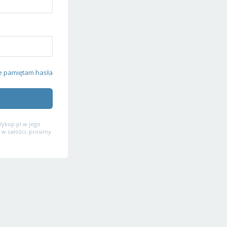
e pamiętam hasła
ykop.pl w jego
 w całości, prosimy