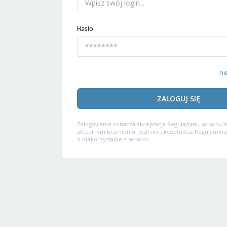
Hasło
ni
ZALOGUJ SIĘ
Zalogowanie oznacza akceptację
Regulaminu serwisu
W
aktualnym brzmieniu. Jeśli nie akceptujesz Regulaminu
o niekorzystanie z serwisu.