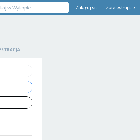
Zaloguj się
Zarejestruj się
ESTRACJA