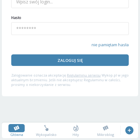
Hasło
nie pamiętam hasła
ZALOGUJ SIĘ
Zalogowanie oznacza akceptację
Regulaminu serwisu
Wykop.pl w jego
aktualnym brzmieniu. Jeśli nie akceptujesz Regulaminu w całości,
prosimy o niekorzystanie z serwisu.
Główna
Wykopalisko
Hity
Mikroblog