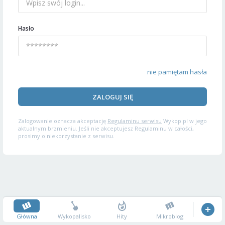
Hasło
nie pamiętam hasła
ZALOGUJ SIĘ
Zalogowanie oznacza akceptację
Regulaminu serwisu
Wykop.pl w jego
aktualnym brzmieniu. Jeśli nie akceptujesz Regulaminu w całości,
prosimy o niekorzystanie z serwisu.
Główna
Wykopalisko
Hity
Mikroblog