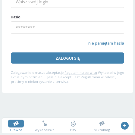
Hasło
nie pamiętam hasła
ZALOGUJ SIĘ
Zalogowanie oznacza akceptację
Regulaminu serwisu
Wykop.pl w jego
aktualnym brzmieniu. Jeśli nie akceptujesz Regulaminu w całości,
prosimy o niekorzystanie z serwisu.
Główna
Wykopalisko
Hity
Mikroblog