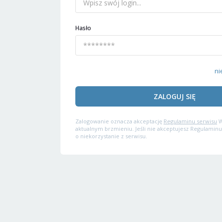
Hasło
ni
ZALOGUJ SIĘ
Zalogowanie oznacza akceptację
Regulaminu serwisu
W
aktualnym brzmieniu. Jeśli nie akceptujesz Regulaminu
o niekorzystanie z serwisu.