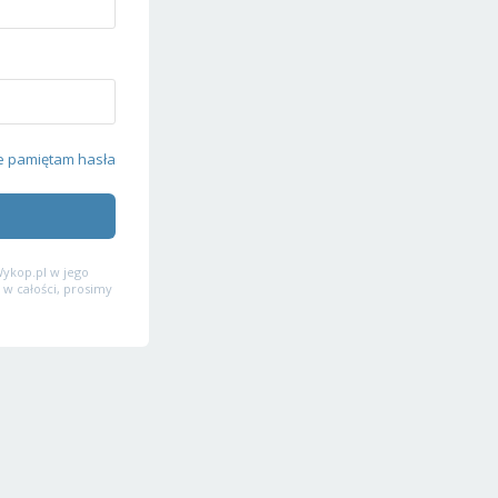
e pamiętam hasła
ykop.pl w jego
 w całości, prosimy