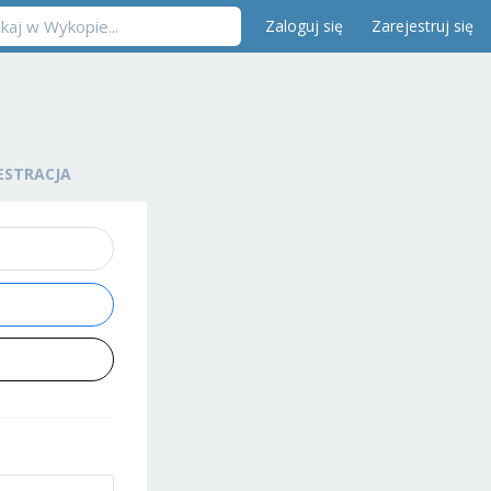
Zaloguj się
Zarejestruj się
ESTRACJA