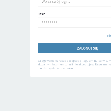
Hasło
ni
ZALOGUJ SIĘ
Zalogowanie oznacza akceptację
Regulaminu serwisu
W
aktualnym brzmieniu. Jeśli nie akceptujesz Regulaminu
o niekorzystanie z serwisu.