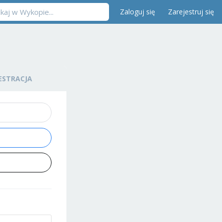
Zaloguj się
Zarejestruj się
ESTRACJA