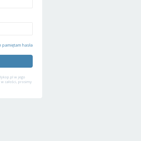
e pamiętam hasła
ykop.pl w jego
 w całości, prosimy