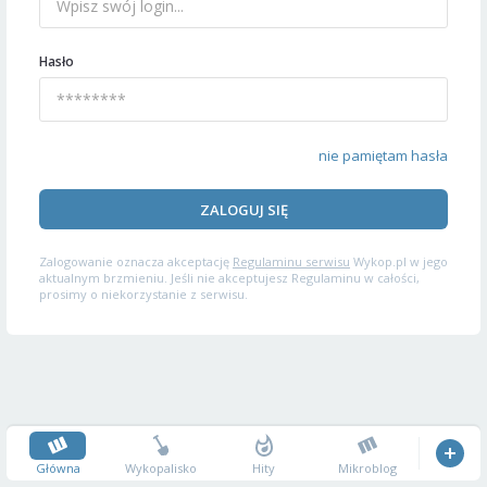
Hasło
nie pamiętam hasła
ZALOGUJ SIĘ
Zalogowanie oznacza akceptację
Regulaminu serwisu
Wykop.pl w jego
aktualnym brzmieniu. Jeśli nie akceptujesz Regulaminu w całości,
prosimy o niekorzystanie z serwisu.
Główna
Wykopalisko
Hity
Mikroblog